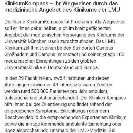
KlinikumKompass – Ihr Wegweiser durch das
aus
medizinische Angebot des Klinikums der LMU
und
lassen
Der Name KlinikumKompass ist Programm: Als Wegweiser
Sie
soll er Ihnen dabei helfen, sich im breit gefächerten
sich
Angebot der medizinischen Versorgung des Klinikums der
von
Universität München rasch zurechtzufinden. Das LMU
der
Klinikum zählt mit seinen beiden Standorten Campus
gelebten
Großhadern und Campus Innenstadt und seinen knapp 100
Pflegewissenschaft
medizinischen Einrichtungen zu den größten
begeistern
Universitätsklinika in Deutschland und Europa.
–
ganz
In den 29 Fachkliniken, zwölf Instituten und sieben
unverbindlich
Abteilungen sowie den 49 interdisziplinären Zentren
und
werden rund 500.000 Patienten pro Jahr ambulant,
ohne
teilstationär und stationär behandelt. Der KlinikumKompass
Anmeldung.
hilft Ihnen bei der Orientierung und findet anhand der
eingegebenen Symptome, Erkrankungen oder dem
Beschwerdebild die entsprechenden Experten am Klinikum
mehr Informationen
sowie die infrage kommende ambulante Einrichtung oder
Spezialsprechstunde innerhalb der LMU-Medizin. Sie